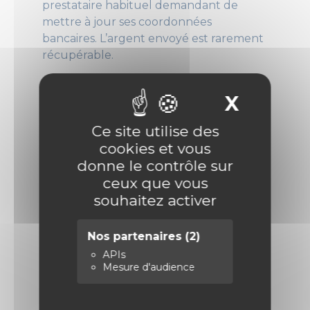
prestataire habituel demandant de
mettre à jour ses coordonnées
bancaires. L’argent envoyé est rarement
récupérable.
La violation de données
représente
X
Masque
7,7 % des demandes d’assistance. Les
données personnelles des administrés
Ce site utilise des
sont exfiltrées puis revendues sur des
cookies et vous
forums cybercriminels, ce qui engage la
donne le contrôle sur
responsabilité RGPD de votre
ceux que vous
collectivité et affecte sa réputation.
souhaitez activer
Le cyberharcèlement
a progressé de
Nos partenaires
(2)
+209 % en 2025
pour les collectivités et
administrations. Il cible directement les
APIs
Mesure d'audience
élus : selon l’
Observatoire de la
démocratie de proximité
,
28 % des
maires
déclarent avoir été victimes de