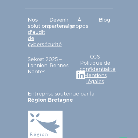
Nos
Devenir
À
Blog
solutions
partenaire
propos
d'audit
de
cybersécurité
CGS
Sekost 2025 –
Politique de
Lannion, Rennes,
confidentialité
Nantes
Mentions
légales
Entreprise soutenue par la
Région Bretagne