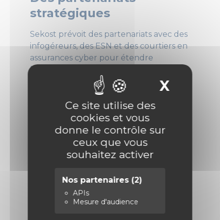
stratégiques
Sekost prévoit des partenariats avec des
infogéreurs, des ESN et des courtiers en
assurances cyber pour étendre
l’utilisation de son audit. Trois
partenaires ont déjà été sélectionnés
X
Masque
pour intégrer le score de sécurité de
Ce site utilise des
Sekost dans leurs solutions.
cookies et vous
Un avenir prometteur
donne le contrôle sur
ceux que vous
Incubée par Cyber Booster et
souhaitez activer
accompagnée par Anticipa et Emergys,
Sekost se développe en Bretagne, entre
Nos partenaires
(2)
Lannion et Rennes.
APIs
Mesure d'audience
Découvrir l’article complet sur
le site API Ouest-France