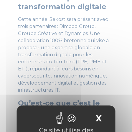
transformation digitale
Cette année, Sekost sera présent avec
trois partenaires : Dimood Group,
Groupe Créative et Dynamips. Une
collaboration 100% bretonne qui vise à
proposer une expertise globale en
transformation digitale pour les
entreprises du territoire (TPE, PME et
ETI), répondant à leurs besoins en
cybersécurité, innovation numérique,
développement digital et gestion des
infrastructures IT.
Qu’est-ce que c’est le
Forum Economique
X
Masque
Breton ?
Ce site utilise des