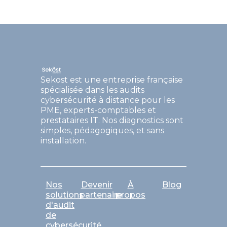
Sekost est une entreprise française
spécialisée dans les audits
cybersécurité à distance pour les
PME, experts-comptables et
prestataires IT. Nos diagnostics sont
simples, pédagogiques, et sans
installation.
Nos
Devenir
À
Blog
solutions
partenaire
propos
d'audit
de
cybersécurité