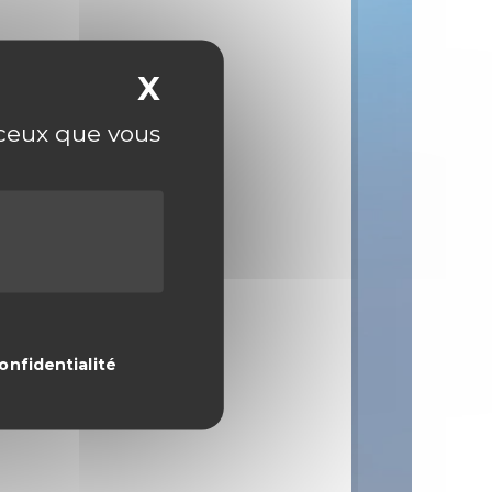
X
Masquer le bandeau
r ceux que vous
onfidentialité