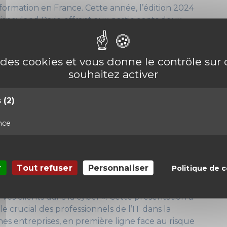
information en France. Cette année, l’édition 2024
Disneyland Paris, offrant aux participants deux
 et de networking au cœur de l’innovation
e des cookies et vous donne le contrôle su
artup
souhaitez activer
salon, sur le stand du Village Startup
s
(2)
nter sa solution de diagnostic de cybersécurité
son expertise en matière de protection
nce
nsibilisation menée par Léo
r
Tout refuser
Personnaliser
Politique de c
her, a présenté une conférence sur le thème «
os clients dans la cyber ». Cette présentation a
e crucial des professionnels de l’IT dans la
es entreprises, en première ligne face au risque