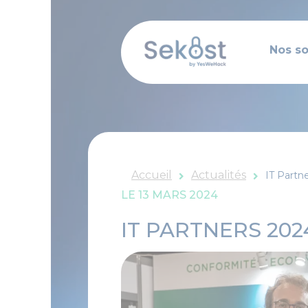
Panneau de gestion des cookies
Aller
au
Nos so
contenu
Accueil
Actualités
IT Partn
LE
13 MARS 2024
IT PARTNERS 202