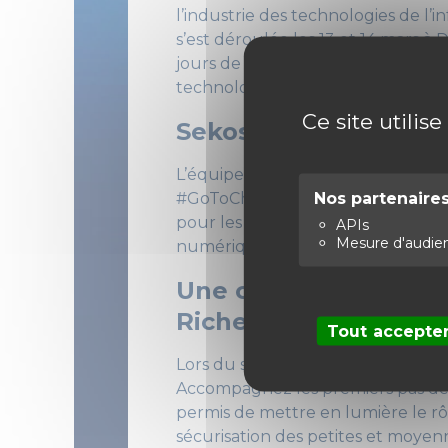
l’industrie des technologies de l’
s’est déroulée les 13 et 14 mars à 
jours de découvertes, d’échanges
technologique.
Ce site utilis
Sekost au Village St
L’équipe Sekost était présente au 
Nos partenaire
#GoToChannel. L’équipe a pu prése
pour les entreprises et partager 
APIs
Mesure d'audie
numérique.
Une conférence de se
Richer
Tout accepte
Lors du salon, notre CEO, Léo Ric
Accompagnez les premiers pas de v
permis de mettre en lumière le rôl
sécurisation des petites et moyenn