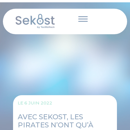
Panneau de gestion des cookies
Aller
au
contenu
LE
6 JUIN 2022
AVEC SEKOST, LES
PIRATES N’ONT QU’À