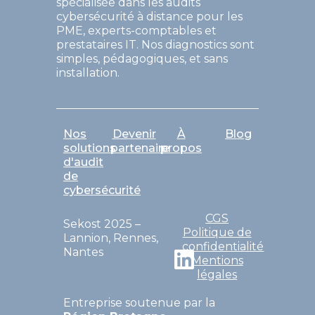
spécialisée dans les audits
cybersécurité à distance pour les
PME, experts-comptables et
prestataires IT. Nos diagnostics sont
simples, pédagogiques, et sans
installation.
Nos
Devenir
À
Blog
solutions
partenaire
propos
d'audit
de
cybersécurité
CGS
Sekost 2025 –
Politique de
Lannion, Rennes,
confidentialité
Nantes
Mentions
légales
Entreprise soutenue par la